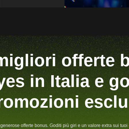
migliori offerte
es in Italia e g
promozioni esclu
generose offerte bonus. Goditi più giri e un valore extra sui tuoi 