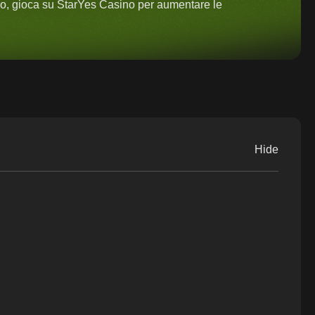
aliano, gioca su StarYes Casino per aumentare le
Hide