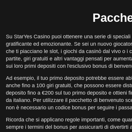
Pacche
Su StarYes Casino puoi ottenere una serie di speciali p
gratificante ed emozionante. Se sei un nuovo giocatore 
che ti piacciano le slot, i giochi da casinò dal vivo o i
partite, giri gratuiti e altri vantaggi pensati per aume
sui loro primi depositi con l'esclusivo bonus di benven
Ad esempio, il tuo primo deposito potrebbe essere abb
anche fino a 100 giri gratuiti, che possono essere distr
deposito fino a €200 sul tuo primo deposito e ottieni fin
da italiano. Per utilizzare il pacchetto di benvenuto sc
non è necessario un codice bonus per seguire i passa
Ricorda che si applicano regole importanti, come qua
sempre i termini del bonus per assicurarti di divertirt