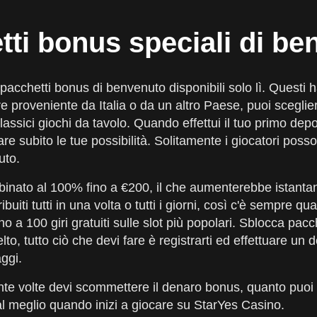
tti bonus speciali di be
acchetti bonus di benvenuto disponibili solo lì. Questi h
proveniente da Italia o da un altro Paese, puoi scegliere 
 classici giochi da tavolo. Quando effettui il tuo primo dep
ntare subito le tue possibilità. Solitamente i giocatori p
uto.
inato al 100% fino a €200, il che aumenterebbe istantane
ibuiti tutti in una volta o tutti i giorni, così c'è sempre 
o a 100 giri gratuiti sulle slot più popolari. Sblocca pacch
elto, tutto ciò che devi fare è registrarti ed effettuare u
ggi.
nte volte devi scommettere il denaro bonus, quanto puoi 
i al meglio quando inizi a giocare su StarYes Casino.