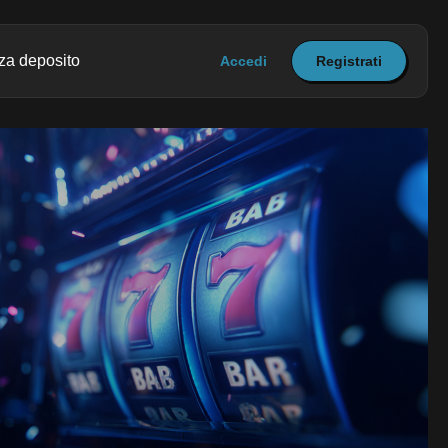
za deposito
Accedi
Registrati