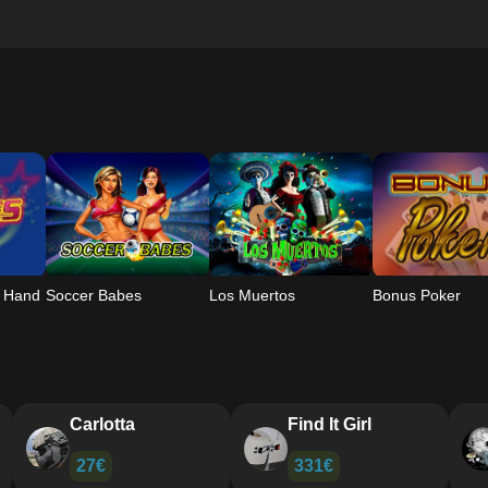
 e tablet
0 Hand
Soccer Babes
Los Muertos
Bonus Poker
Video Game Heroine
Carlotta
175€
27€