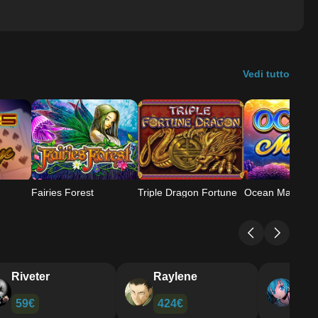
Vedi tutto
Fairies Forest
Triple Dragon Fortune
Ocean Magic
Find It Girl
Riveter
Ray
331€
59€
42